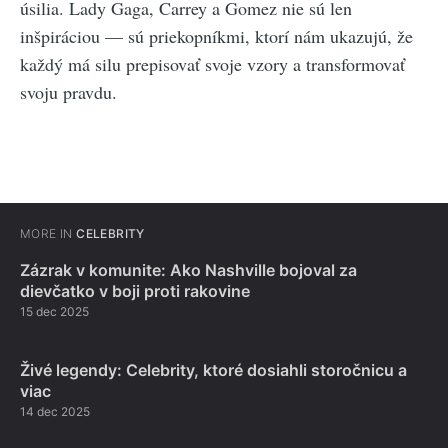
úsilia. Lady Gaga, Carrey a Gomez nie sú len
inšpiráciou — sú priekopníkmi, ktorí nám ukazujú, že
každý má silu prepisovať svoje vzory a transformovať
svoju pravdu.
MORE IN
CELEBRITY
Zázrak v komunite: Ako Nashville bojoval za
dievčatko v boji proti rakovine
15 dec 2025
Živé legendy: Celebrity, ktoré dosiahli storočnicu a
viac
14 dec 2025