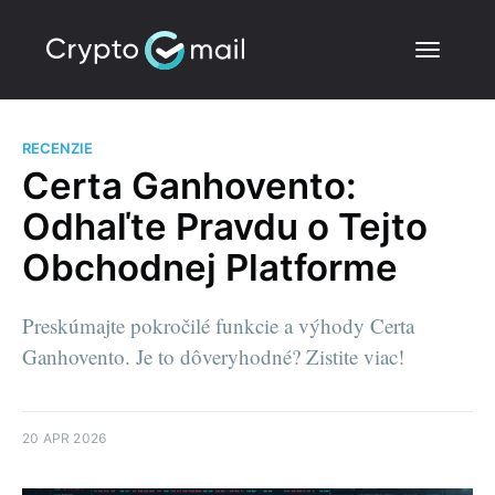
RECENZIE
Certa Ganhovento:
Odhaľte Pravdu o Tejto
Obchodnej Platforme
Preskúmajte pokročilé funkcie a výhody Certa
Ganhovento. Je to dôveryhodné? Zistite viac!
20 APR 2026