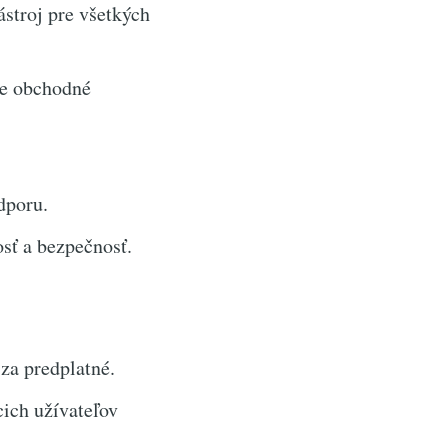
stroj pre všetkých
ie obchodné
dporu.
sť a bezpečnosť.
za predplatné.
ich užívateľov