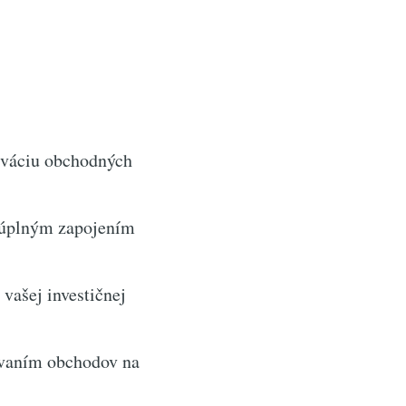
iváciu obchodných
 úplným zapojením
vašej investičnej
ávaním obchodov na