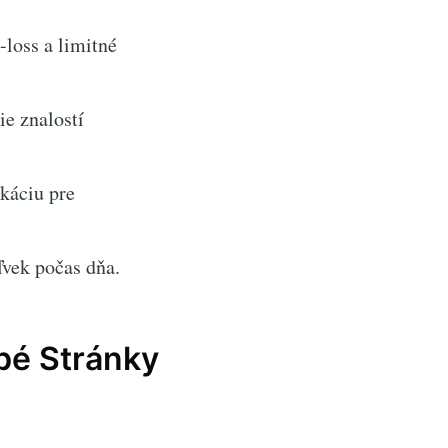
loss a limitné
ie znalostí
káciu pre
ľvek počas dňa.
abé Stránky