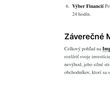
Výber Financií
Pr
24 hodín.
Záverečné M
Imp
Celkový pohľad na
rozšíriť svoje investíc
nevýhod, jeho silné st
obchodníkov, ktorí sa 