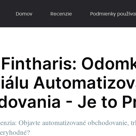
Domov
Recenzie
Podmienky používa
 Fintharis: Odom
iálu Automatizo
ovania - Je to P
cenzia: Objavte automatizované obchodovanie, t
ôveryhodné?