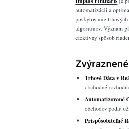
Impuls Fintharis
je p
automatizácii a optima
poskytovanie trhových 
algoritmov. Význam pl
efektívny spôsob riaden
Zvýraznené 
Trhové Dáta v Re
obchodné rozhodnu
Automatizované 
obchodov podľa už
Prispôsobiteľné R