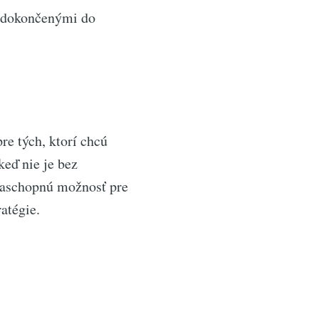
u dokončenými do
re tých, ktorí chcú
keď nie je bez
otaschopnú možnosť pre
atégie.