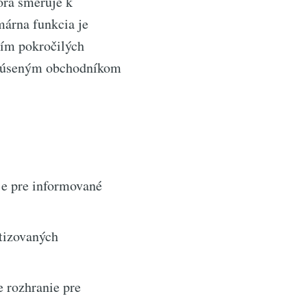
orá smeruje k
márna funkcia je
tím pokročilých
 skúseným obchodníkom
je pre informované
tizovaných
 rozhranie pre