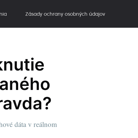
nia
Zásady ochrany osobných údajov
knutie
vaného
ravda?
rhové dáta v reálnom