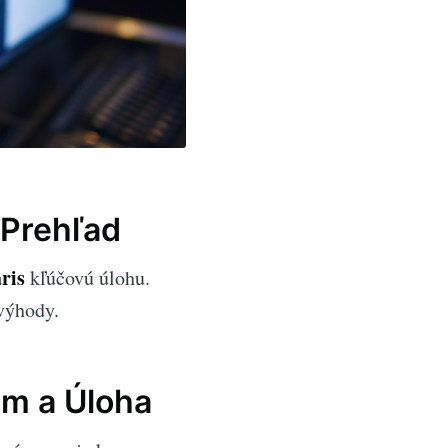
 Prehľad
ris
kľúčovú úlohu.
výhody.
am a Úloha