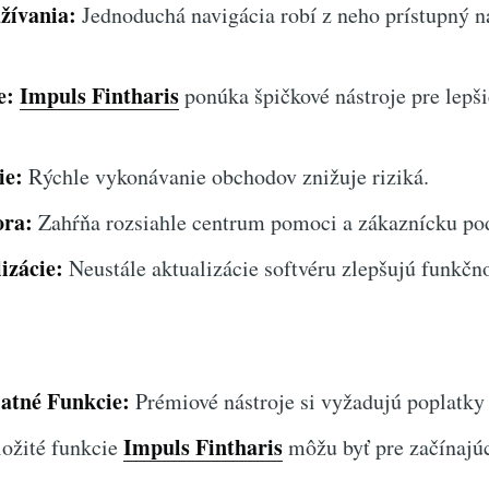
žívania:
Jednoduchá navigácia robí z neho prístupný ná
e:
Impuls Fintharis
ponúka špičkové nástroje pre lepš
ie:
Rýchle vykonávanie obchodov znižuje riziká.
ra:
Zahŕňa rozsiahle centrum pomoci a zákaznícku po
izácie:
Neustále aktualizácie softvéru zlepšujú funkčno
atné Funkcie:
Prémiové nástroje si vyžadujú poplatky 
Impuls Fintharis
ožité funkcie
môžu byť pre začínajúc