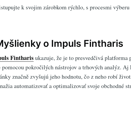
istupujte k svojim zárobkom rýchlo, s procesmi výber
yšlienky o Impuls Fintharis
uls Fintharis
ukazuje, že je to presvedčivá platforma p
ie pomocou pokročilých nástrojov a trhových analýz. Aj 
ránky značně zvyšujú jeho hodnotu, čo z neho robí živ
snažia automatizovať a optimalizovať svoje obchodné str