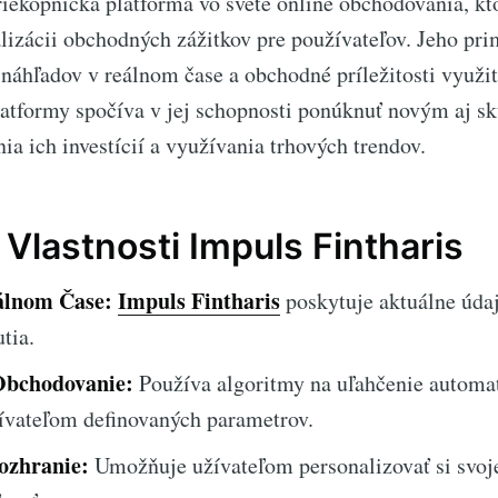
riekopnícka platforma vo svete online obchodovania, kt
lizácii obchodných zážitkov pre používateľov. Jeho pri
náhľadov v reálnom čase a obchodné príležitosti využi
atformy spočíva v jej schopnosti ponúknuť novým aj
ia ich investícií a využívania trhových trendov.
Vlastnosti Impuls Fintharis
álnom Čase:
Impuls Fintharis
poskytuje aktuálne úda
tia.
Obchodovanie:
Používa algoritmy na uľahčenie automa
ívateľom definovaných parametrov.
ozhranie:
Umožňuje užívateľom personalizovať si svoje