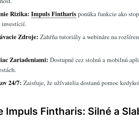
nosť.
nie Rizika:
Impuls Fintharis
ponúka funkcie ako stop-
investícií.
vacie Zdroje:
Zahŕňa tutoriály a webináre na rozšíren
Viac Zariadeniami:
Dostupné cez stolnú a mobilnú apli
estách.
ov 24/7:
Zaisťuje, že užívatelia dostanú pomoc kedyko
 Impuls Fintharis: Silné a Sl