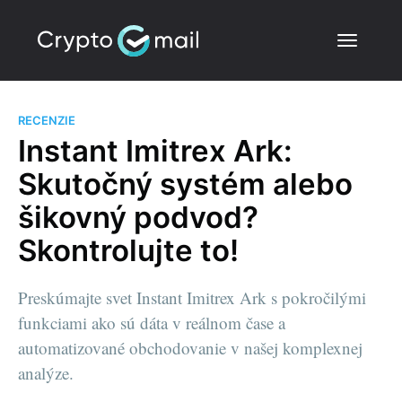
RECENZIE
Instant Imitrex Ark:
Skutočný systém alebo
šikovný podvod?
Skontrolujte to!
Preskúmajte svet Instant Imitrex Ark s pokročilými
funkciami ako sú dáta v reálnom čase a
automatizované obchodovanie v našej komplexnej
analýze.