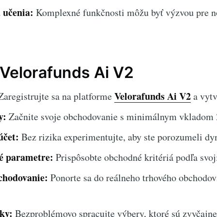
 učenia:
Komplexné funkčnosti môžu byť výzvou pre n
Velorafunds Ai V2
Velorafunds Ai V2
aregistrujte sa na platforme
a vytv
y:
Začnite svoje obchodovanie s minimálnym vkladom
účet:
Bez rizika experimentujte, aby ste porozumeli dy
é parametre:
Prispôsobte obchodné kritériá podľa svoji
chodovanie:
Ponorte sa do reálneho trhového obchodov
ky:
Bezproblémovo spracujte výbery, ktoré sú zvyčajne