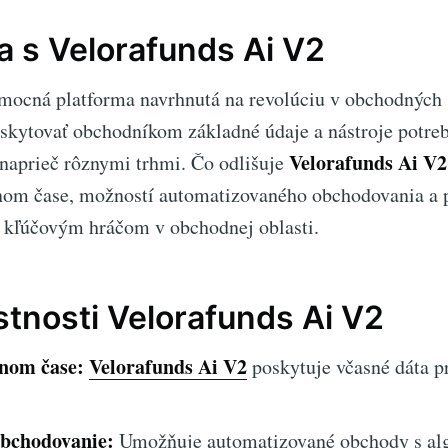
 s Velorafunds Ai V2
mocná platforma navrhnutá na revolúciu v obchodných 
oskytovať obchodníkom základné údaje a nástroje potre
Velorafunds Ai V2
naprieč rôznymi trhmi. Čo odlišuje
lnom čase, možností automatizovaného obchodovania a 
í kľúčovým hráčom v obchodnej oblasti.
stnosti Velorafunds Ai V2
lnom čase:
Velorafunds Ai V2
poskytuje včasné dáta p
bchodovanie:
Umožňuje automatizované obchody s al