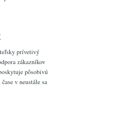
2
teľsky prívetivý
podpora zákazníkov
oskytuje pôsobivú
 čase v neustále sa