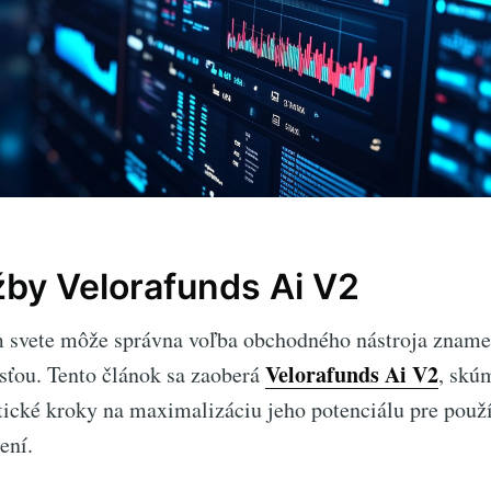
žby Velorafunds Ai V2
om svete môže správna voľba obchodného nástroja zname
Velorafunds Ai V2
ťou. Tento článok sa zaoberá
, skú
tické kroky na maximalizáciu jeho potenciálu pre použí
ení.