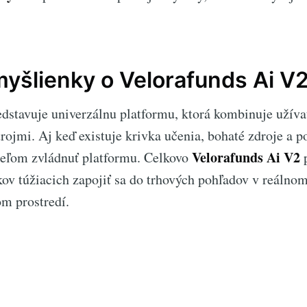
yšlienky o Velorafunds Ai V
dstavuje univerzálnu platformu, ktorá kombinuje užíva
trojmi. Aj keď existuje krivka učenia, bohaté zdroje a 
Velorafunds Ai V2
eľom zvládnuť platformu. Celkovo
p
v túžiacich zapojiť sa do trhových pohľadov v reálnom
 prostredí.