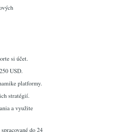
ových
orte si účet.
 250 USD.
namike platformy.
ch stratégií.
ania a využite
 spracované do 24