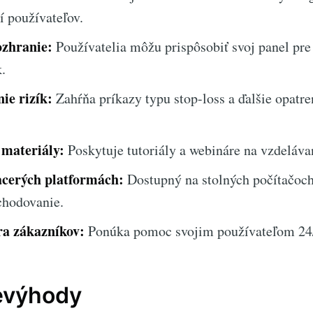
í používateľov.
ozhranie:
Používatelia môžu prispôsobiť svoj panel pre
.
ie rizík:
Zahŕňa príkazy typu stop-loss a ďalšie opatre
 materiály:
Poskytuje tutoriály a webináre na vzdeláva
acerých platformách:
Dostupný na stolných počítačoch
chodovanie.
ra zákazníkov:
Ponúka pomoc svojim používateľom 24
evýhody