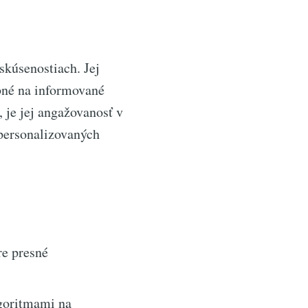
skúsenostiach. Jej
bné na informované
, je jej angažovanosť v
personalizovaných
re presné
goritmami na