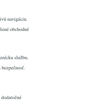
ivú navigáciu.
epšené obchodné
znícku službu.
a bezpečnosť.
e dodatočné