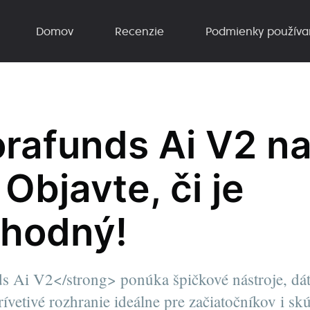
Domov
Recenzie
Podmienky používa
orafunds Ai V2 na
Objavte, či je
hodný!
s Ai V2</strong> ponúka špičkové nástroje, dát
rívetivé rozhranie ideálne pre začiatočníkov i s