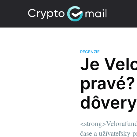
RECENZIE
Je Vel
pravé? 
dôvery
<strong>Velorafund
čase a užívateľsky p