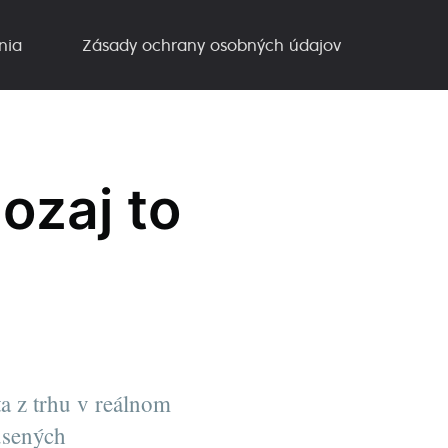
nia
Zásady ochrany osobných údajov
ozaj to
a z trhu v reálnom
kúsených