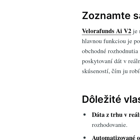
Zoznamte sa
Velorafunds Ai V2
je 
hlavnou funkciou je p
obchodné rozhodnutia 
poskytovaní dát v reá
skúseností, čím ju rob
Dôležité vla
Dáta z trhu v reá
rozhodovanie.
Automatizované o