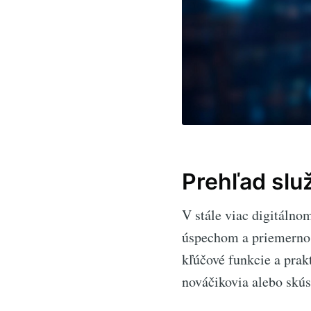
Prehľad slu
V stále viac digitáln
úspechom a priemernos
kľúčové funkcie a prak
nováčikovia alebo skús