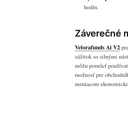
hodín.
Záverečné m
Velorafunds Ai V2
pre
zážitok so silnými nás
môžu pomôcť používat
možnosť pre obchodníko
meniacom ekonomickom