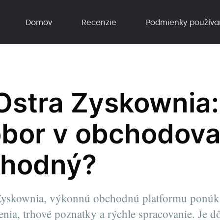
Domov
Recenzie
Podmienky používa
Ostra Zyskownia:
obor v obchodova
yhodný?
Zyskownia, výkonnú obchodnú platformu ponúk
enia, trhové poznatky a rýchle spracovanie. Je 