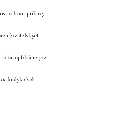
oss a limit príkazy
nie užívateľských
bilné aplikácie pre
moc kedykoľvek.