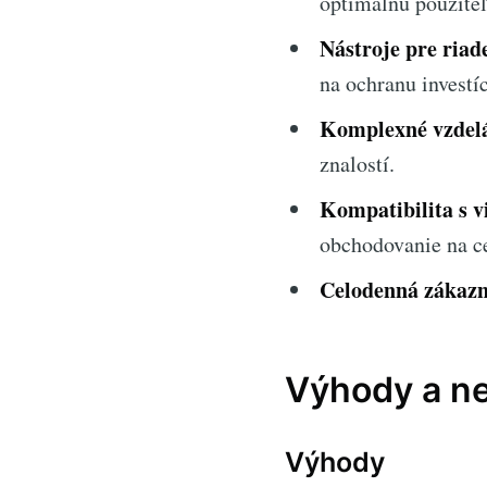
optimálnu použiteľ
Nástroje pre riade
na ochranu investíc
Komplexné vzdelá
znalostí.
Kompatibilita s v
obchodovanie na c
Celodenná zákazn
Výhody a n
Výhody