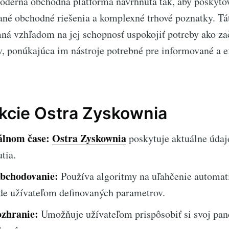
oderná obchodná platforma navrhnutá tak, aby poskyto
né obchodné riešenia a komplexné trhové poznatky. Tát
á vzhľadom na jej schopnosť uspokojiť potreby ako zač
, ponúkajúca im nástroje potrebné pre informované a 
kcie Ostra Zyskownia
álnom čase:
Ostra Zyskownia
poskytuje aktuálne údaj
tia.
bchodovanie:
Používa algoritmy na uľahčenie automat
de užívateľom definovaných parametrov.
ozhranie:
Umožňuje užívateľom prispôsobiť si svoj pane