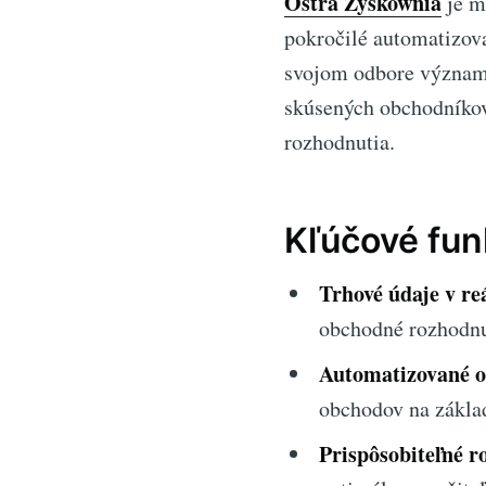
Ostra Zyskownia
je m
pokročilé automatizova
svojom odbore významn
skúsených obchodníkov
rozhodnutia.
Kľúčové fun
Trhové údaje v re
obchodné rozhodnu
Automatizované o
obchodov na zákla
Prispôsobiteľné r