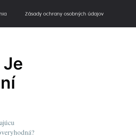
nia
Zásady ochrany osobných údajov
 Je
ní
ajúcu
dôveryhodná?