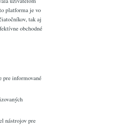
vala užívateľom
o platforma je vo
iatočníkov, tak aj
efektívne obchodné
e pre informované
izovaných
l nástrojov pre