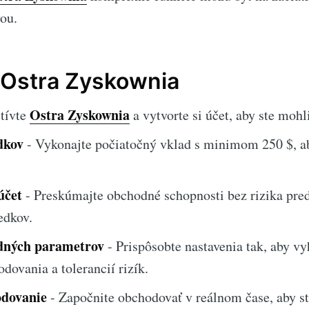
ou.
 Ostra Zyskownia
Ostra Zyskownia
tívte
a vytvorte si účet, aby ste mohli
dkov
- Vykonajte počiatočný vklad s minimom 250 $, ab
účet
- Preskúmajte obchodné schopnosti bez rizika pre
edkov.
dných parametrov
- Prispôsobte nastavenia tak, aby v
dovania a tolerancií rizík.
odovanie
- Započnite obchodovať v reálnom čase, aby st