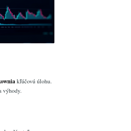
kownia
kľúčovú úlohu.
a výhody.