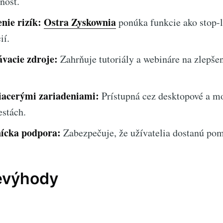
nosť.
nie rizík:
Ostra Zyskownia
ponúka funkcie ako stop-l
ií.
vacie zdroje:
Zahrňuje tutoriály a webináre na zlepše
iacerými zariadeniami:
Prístupná cez desktopové a mo
estách.
ícka podpora:
Zabezpečuje, že užívatelia dostanú po
evýhody