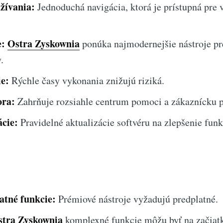
žívania:
Jednoduchá navigácia, ktorá je prístupná pre 
e:
Ostra Zyskownia
ponúka najmodernejšie nástroje pr
.
e:
Rýchle časy vykonania znižujú riziká.
ra:
Zahrňuje rozsiahle centrum pomoci a zákaznícku 
ácie:
Pravidelné aktualizácie softvéru na zlepšenie funk
tné funkcie:
Prémiové nástroje vyžadujú predplatné.
stra Zyskownia
komplexné funkcie môžu byť na začiat