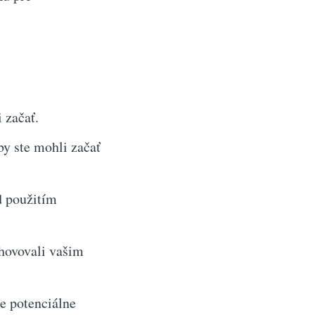
 začať.
y ste mohli začať
d použitím
yhovovali vašim
e potenciálne