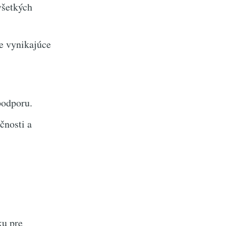
všetkých
e vynikajúce
podporu.
čnosti a
ku pre