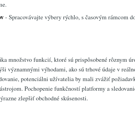
me.
ov
- Spracovávajte výbery rýchlo, s časovým rámcom do
ka množstvo funkcií, ktoré sú prispôsobené rôznym ú
 pýši významnými výhodami, ako sú trhové údaje v reál
vanie, potenciálni užívatelia by mali zvážiť požiadav
ástrojom. Pochopenie funkčností platformy a sledovani
ýrazne zlepšiť obchodné skúsenosti.