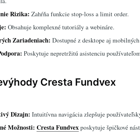
ľa.
nie Rizika:
Zahŕňa funkcie stop-loss a limit order.
je:
Obsahuje komplexné tutoriály a webináre.
rých Zariadeniach:
Dostupné z desktope aj mobilných 
Podpora:
Poskytuje nepretržitú asistenciu používateľo
evýhody Cresta Fundvex
tivý Dizajn:
Intuitívna navigácia zlepšuje používateľsk
né Možnosti:
Cresta Fundvex
poskytuje špičkové nást