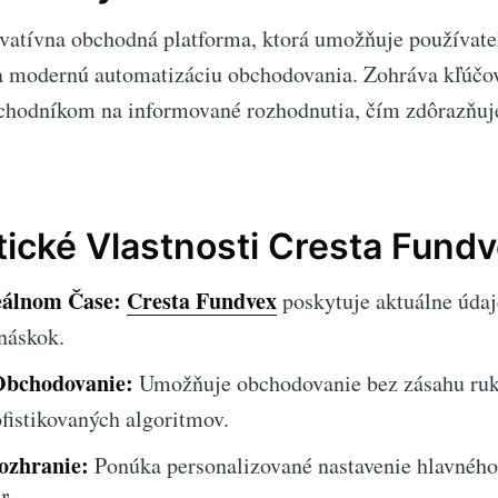
ovatívna obchodná platforma, ktorá umožňuje používat
 a modernú automatizáciu obchodovania. Zohráva kľúčov
chodníkom na informované rozhodnutia, čím zdôrazňuj
tické Vlastnosti Cresta Fund
eálnom Čase:
Cresta Fundvex
poskytuje aktuálne údaj
náskok.
Obchodovanie:
Umožňuje obchodovanie bez zásahu ru
fistikovaných algoritmov.
ozhranie:
Ponúka personalizované nastavenie hlavného