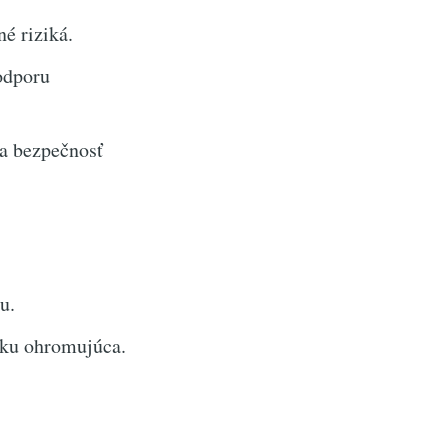
é riziká.
odporu
 a bezpečnosť
u.
tku ohromujúca.