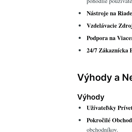
pohodlie používate
Nástroje na Riade
Vzdelávacie Zdro
Podpora na Viace
24/7 Zákaznícka 
Výhody a N
Výhody
Užívateľsky Príve
Pokročilé Obchod
obchodníkov.