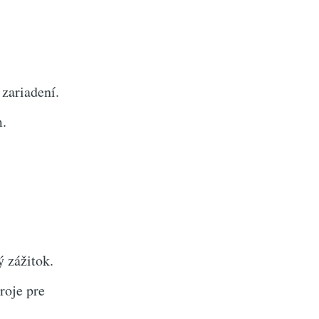
zariadení.
m.
ý zážitok.
roje pre