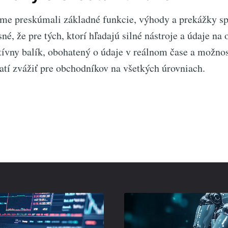
sme preskúmali základné funkcie, výhody a prekážky s
asné, že pre tých, ktorí hľadajú silné nástroje a údaje n
ívny balík, obohatený o údaje v reálnom čase a možnost
latí zvážiť pre obchodníkov na všetkých úrovniach.