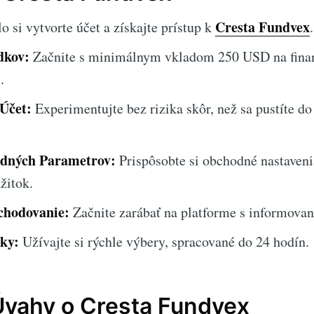
Cresta Fundvex
 si vytvorte účet a získajte prístup k
.
dkov:
Začnite s minimálnym vkladom 250 USD na finan
.
Účet:
Experimentujte bez rizika skôr, než sa pustíte d
odných Parametrov:
Prispôsobte si obchodné nastaveni
žitok.
chodovanie:
Začnite zarábať na platforme s informova
ky:
Užívajte si rýchle výbery, spracované do 24 hodín.
Úvahy o Cresta Fundvex