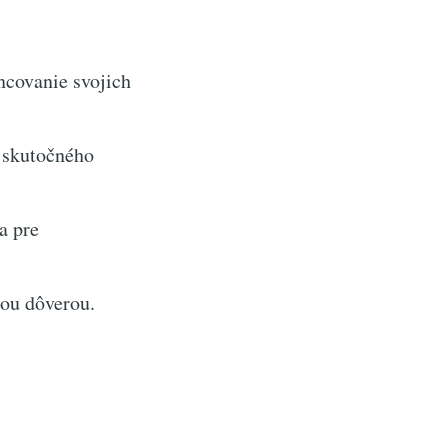
covanie svojich
o skutočného
a pre
nou dôverou.