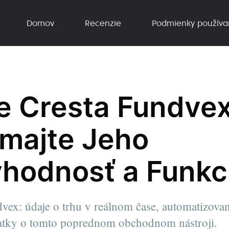
Domov
Recenzie
Podmienky používa
e Cresta Fundvex
majte Jeho
hodnosť a Funkc
vex: údaje o trhu v reálnom čase, automatizovan
tky o tomto poprednom obchodnom nástroji.