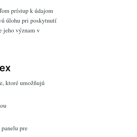
eľom prístup k údajom
ú úlohu pri poskytnutí
e jeho význam v
vex
e, ktoré umožňujú
kou
 panelu pre