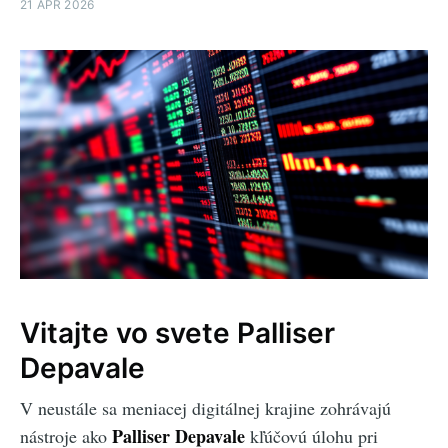
21 APR 2026
Vitajte vo svete Palliser
Depavale
V neustále sa meniacej digitálnej krajine zohrávajú
Palliser Depavale
nástroje ako
kľúčovú úlohu pri