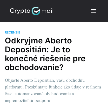
RECENZIE
Odkryjme Aberto
Depositián: Je to
konečné riešenie pre
obchodovanie?
Objavte Aberto Depositián, vašu obchodnú
platformu. Preskúmajte funkcie ako údaje v reálnom
čase, automatizované obchodovanie a
nepremožiteľnú podporu.