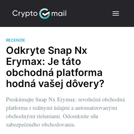
RECENZIE
Odkryte Snap Nx
Erymax: Je táto
obchodná platforma
hodná vašej dôvery?
Preskúmajte Snap Nx Erymax: revolučná obchodná
platforma s reálnymi údajmi a automatizovanými
obchodnými riešeniami. Odomknite silu
zabezpečeného obchodovania.