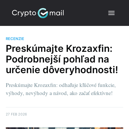
RECENZIE
Preskúmajte Krozaxfin:
Podrobnejší pohľad na
určenie dôveryhodnosti!
Preskúmajte Krozaxfin: odhaľuje kľúčové funkcie,
výhody, nevýhody a návod, ako začať efektívne!
27 FEB 2026