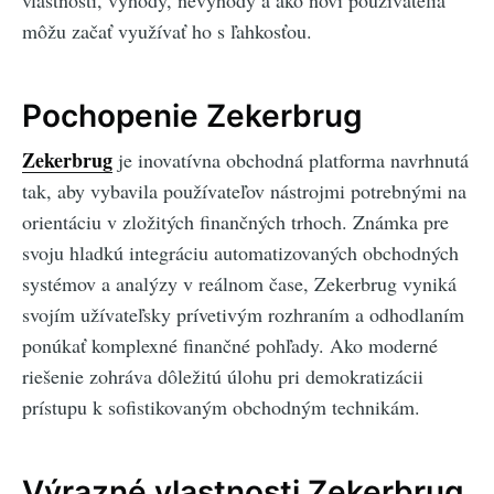
vlastnosti, výhody, nevýhody a ako noví používatelia
môžu začať využívať ho s ľahkosťou.
Pochopenie Zekerbrug
Zekerbrug
je inovatívna obchodná platforma navrhnutá
tak, aby vybavila používateľov nástrojmi potrebnými na
orientáciu v zložitých finančných trhoch. Známka pre
svoju hladkú integráciu automatizovaných obchodných
systémov a analýzy v reálnom čase, Zekerbrug vyniká
svojím užívateľsky prívetivým rozhraním a odhodlaním
ponúkať komplexné finančné pohľady. Ako moderné
riešenie zohráva dôležitú úlohu pri demokratizácii
prístupu k sofistikovaným obchodným technikám.
Výrazné vlastnosti Zekerbrug