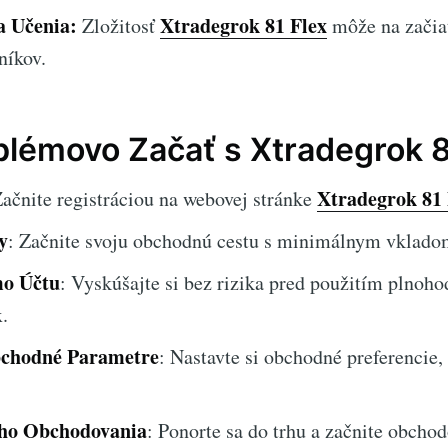
a Učenia:
Xtradegrok 81 Flex
Zložitosť
môže na začia
níkov.
lémovo Začať s Xtradegrok 8
Xtradegrok 81 
Začnite registráciou na webovej stránke
y
: Začnite svoju obchodnú cestu s minimálnym vklado
o Účtu
: Vyskúšajte si bez rizika pred použitím plnoh
.
bchodné Parametre
: Nastavte si obchodné preferencie,
vého Obchodovania
: Ponorte sa do trhu a začnite obcho