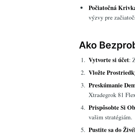
Počiatočná Krivk
výzvy pre začiatoč
Ako Bezprob
Vytvorte si účet
: 
Vložte Prostriedk
Preskúmanie Dem
Xtradegrok 81 Flex
Prispôsobte Si O
vašim stratégiám.
Pustite sa do Ži