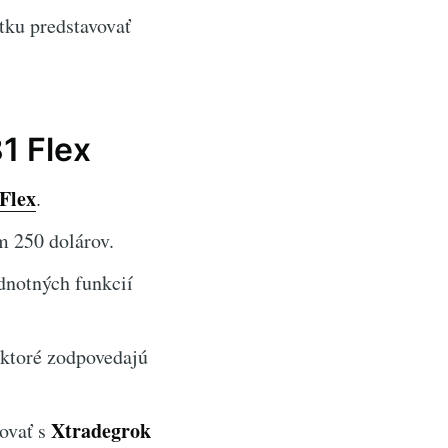
tku predstavovať
1 Flex
Flex
.
m 250 dolárov.
odnotných funkcií
 ktoré zodpovedajú
Xtradegrok
dovať s