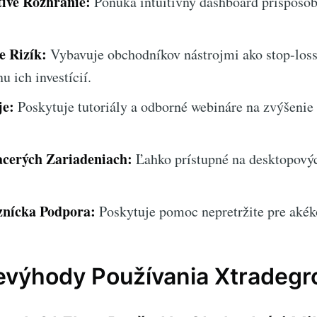
tivé Rozhranie:
Ponúka intuitívny dashboard prispôs
e Rizík:
Vybavuje obchodníkov nástrojmi ako stop-loss 
 ich investícií.
je:
Poskytuje tutoriály a odborné webináre na zvýšenie 
acerých Zariadeniach:
Ľahko prístupné na desktopový
nícka Podpora:
Poskytuje pomoc nepretržite pre akék
výhody Používania Xtradegro