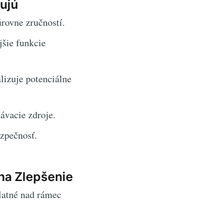
ujú
rovne zručností.
šie funkcie
lizuje potenciálne
ávacie zdroje.
zpečnosť.
 na Zlepšenie
latné nad rámec