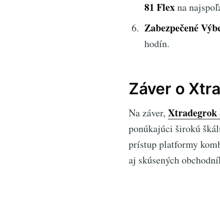
81 Flex
na najspoľa
Zabezpečené Výb
hodín.
Záver o Xtr
Xtradegrok 
Na záver,
ponúkajúci širokú škál
prístup platformy kom
aj skúsených obchodník