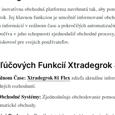
 inovatívna obchodná platforma navrhnutá tak, aby po
tok. Jej hlavnou funkciou je umožniť informované obc
 informácií v reálnom čase a pokročilých automatizač
očíva v jeho schopnosti zjednodušiť obchodné procesy,
iskovosť pre svojich používateľov.
ľúčových Funkcií Xtradegrok 
álnom Čase:
Xtradegrok 81 Flex
zdieľa aktuálne info
ných rozhodnutí.
Obchodné Systémy:
Zjednodušuje obchodovanie pomoc
omatické obchody.