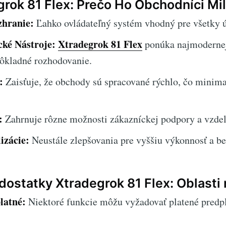
rok 81 Flex: Prečo Ho Obchodníci Mil
hranie:
Ľahko ovládateľný systém vhodný pre všetky ú
cké Nástroje:
Xtradegrok 81 Flex
ponúka najmodernej
dôkladné rozhodovanie.
:
Zaisťuje, že obchody sú spracované rýchlo, čo minima
:
Zahrnuje rôzne možnosti zákazníckej podpory a vzdel
izácie:
Neustále zlepšovania pre vyššiu výkonnosť a be
dostatky Xtradegrok 81 Flex: Oblasti
latné:
Niektoré funkcie môžu vyžadovať platené predp