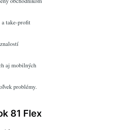
obený obchodníkom
a take-profit
znalostí
ch aj mobilných
oľvek problémy.
k 81 Flex