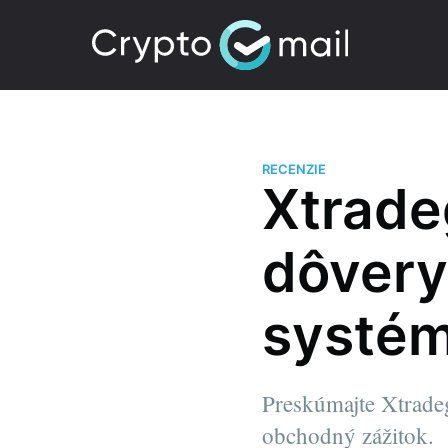
RECENZIE
Xtradeg
dôver
systé
Preskúmajte Xtradeg
obchodný zážitok.