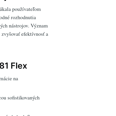
núkala používateľom
hodné rozhodnutia
ných nástrojov. Význam
 zvyšovať efektívnosť a
81 Flex
rmácie na
ou sofistikovaných