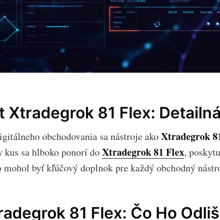
t Xtradegrok 81 Flex: Detailn
Xtradegrok 8
gitálneho obchodovania sa nástroje ako
Xtradegrok 81 Flex
y kus sa hlboko ponorí do
, poskyt
o mohol byť kľúčový doplnok pre každý obchodný nástro
radegrok 81 Flex: Čo Ho Odliš