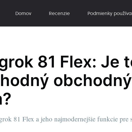
Domov
Recenzie
Podmienky používa
rok 81 Flex: Je t
yhodný obchodný
m?
rok 81 Flex a jeho najmodernejšie funkcie pre 