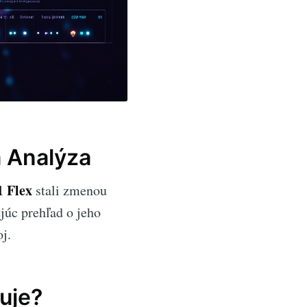
á Analýza
1 Flex
stali zmenou
ujúc prehľad o jeho
j.
uje?