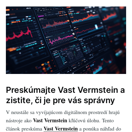
Preskúmajte Vast Vermstein a
zistite, či je pre vás správny
V neustále sa vyvíjajúcom digitálnom prostredí hrajú
Vast Vermstein
nástroje ako
kľúčovú úlohu. Tento
Vast Vermstein
článok preskúma
a ponúka náhľad do